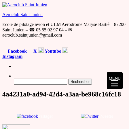
Skip
to
Aeroclub Saint Junien
the
content
Ecole de pilotage avion et ULM Aerodrome Maryse Bastié – 87200
Saint Junien – ☎ 05 55 02 97 04 – ✉
aeroclub.saintjunien@gmail.com
Facebook
X
Youtube
Instagram
MENU
Rechercher :
4a4231a0-ad94-42d4-a3aa-be968c16fc18
Partager
Tweeter