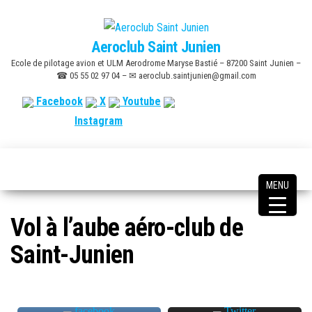
Skip
to
Aeroclub Saint Junien
the
Ecole de pilotage avion et ULM Aerodrome Maryse Bastié – 87200 Saint Junien –
content
☎ 05 55 02 97 04 – ✉ aeroclub.saintjunien@gmail.com
Facebook
X
Youtube
Instagram
MENU
Vol à l’aube aéro-club de
Saint-Junien