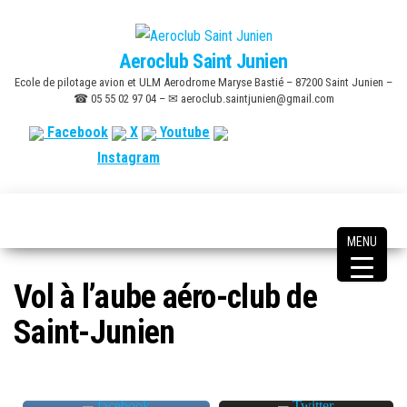
Skip
to
Aeroclub Saint Junien
the
Ecole de pilotage avion et ULM Aerodrome Maryse Bastié – 87200 Saint Junien –
content
☎ 05 55 02 97 04 – ✉ aeroclub.saintjunien@gmail.com
Facebook
X
Youtube
Instagram
MENU
Vol à l’aube aéro-club de
Saint-Junien