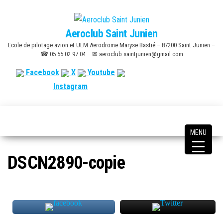
Skip
to
Aeroclub Saint Junien
the
Ecole de pilotage avion et ULM Aerodrome Maryse Bastié – 87200 Saint Junien –
content
☎ 05 55 02 97 04 – ✉ aeroclub.saintjunien@gmail.com
Facebook
X
Youtube
Instagram
MENU
DSCN2890-copie