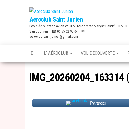
Skip
to
Aeroclub Saint Junien
the
Ecole de pilotage avion et ULM Aerodrome Maryse Bastié – 87200
content
Saint Junien – ☎ 05 55 02 97 04 – ✉
aeroclub.saintjunien@gmail.com
L’ AÉROCLUB
VOL DÉCOUVERTE
IMG_20260204_163314 
Partager