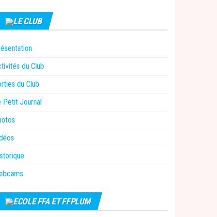
LE CLUB
ésentation
tivités du Club
rties du Club
 Petit Journal
hotos
idéos
storique
ebcams
ECOLE FFA ET FFPLUM