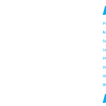
Pr
Ac
So
Le
P
V
Hi
W