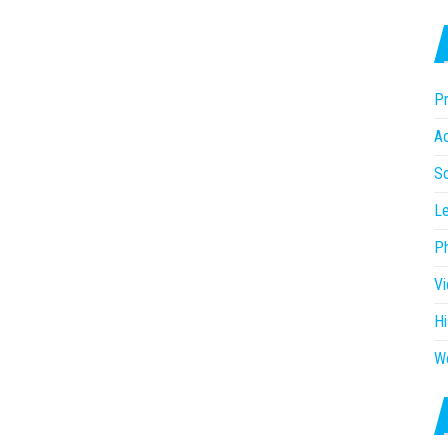
Pr
Ac
So
Le
P
V
Hi
W