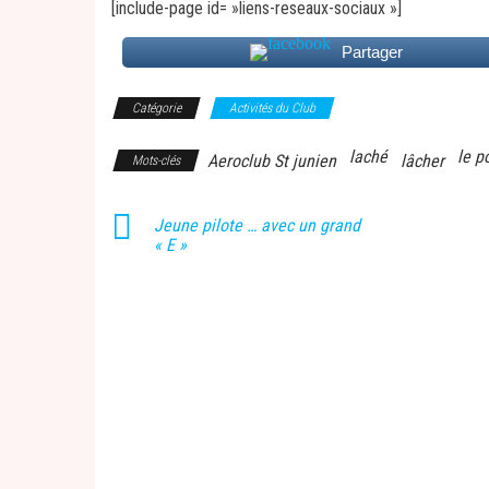
[include-page id= »liens-reseaux-sociaux »]
Partager
Catégorie
Activités du Club
laché
le p
Aeroclub St junien
lâcher
Mots-clés
Jeune pilote … avec un grand
« E »