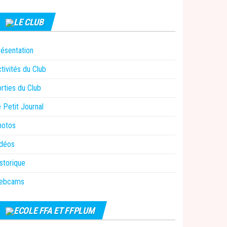
LE CLUB
ésentation
tivités du Club
rties du Club
 Petit Journal
hotos
idéos
storique
ebcams
ECOLE FFA ET FFPLUM