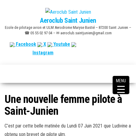
Skip
to
Aeroclub Saint Junien
the
Ecole de pilotage avion et ULM Aerodrome Maryse Bastié – 87200 Saint Junien –
content
☎ 05 55 02 97 04 – ✉ aeroclub.saintjunien@gmail.com
Facebook
X
Youtube
Instagram
MENU
Une nouvelle femme pilote à
Saint-Junien
C’est par cette belle matinée du Lundi 07 Juin 2021 que Ludivine a
obtenu son brevet de pilote ulm.