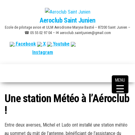
Skip
to
Aeroclub Saint Junien
the
Ecole de pilotage avion et ULM Aerodrome Maryse Bastié – 87200 Saint Junien –
content
☎ 05 55 02 97 04 – ✉ aeroclub.saintjunien@gmail.com
Facebook
X
Youtube
Instagram
MENU
Une station Météo à l’Aéroclub
!
Entre deux averses, Michel et Ludo ont installé une station météo
au sommet du mât de l’antenne, bénéficiant de l’assistance du