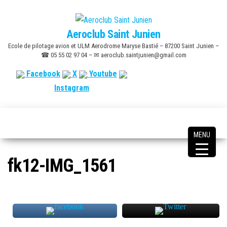
Skip
to
Aeroclub Saint Junien
the
Ecole de pilotage avion et ULM Aerodrome Maryse Bastié – 87200 Saint Junien –
content
☎ 05 55 02 97 04 – ✉ aeroclub.saintjunien@gmail.com
Facebook
X
Youtube
Instagram
MENU
fk12-IMG_1561