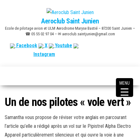
Skip
to
Aeroclub Saint Junien
the
Ecole de pilotage avion et ULM Aerodrome Maryse Bastié – 87200 Saint Junien –
content
☎ 05 55 02 97 04 – ✉ aeroclub.saintjunien@gmail.com
Facebook
X
Youtube
Instagram
MENU
Un de nos pilotes « vole vert »
Samantha vous propose de réviser votre anglais en parcourant
l’article qu’elle a rédigé après un vol sur le Pipistrel Alpha Electro
Appareil particulièrement silencieux et qui ouvre la voie à une