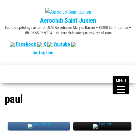
Skip
to
Aeroclub Saint Junien
the
Ecole de pilotage avion et ULM Aerodrome Maryse Bastié – 87200 Saint Junien –
content
☎ 05 55 02 97 04 – ✉ aeroclub.saintjunien@gmail.com
Facebook
X
Youtube
Instagram
MENU
paul