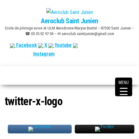
Skip
to
Aeroclub Saint Junien
the
Ecole de pilotage avion et ULM Aerodrome Maryse Bastié – 87200 Saint Junien –
content
☎ 05 55 02 97 04 – ✉ aeroclub.saintjunien@gmail.com
Facebook
X
Youtube
Instagram
MENU
twitter-x-logo