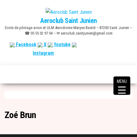
Skip
to
Aeroclub Saint Junien
the
Ecole de pilotage avion et ULM Aerodrome Maryse Bastié – 87200 Saint Junien –
content
☎ 05 55 02 97 04 – ✉ aeroclub.saintjunien@gmail.com
Facebook
X
Youtube
Instagram
MENU
Zoé Brun