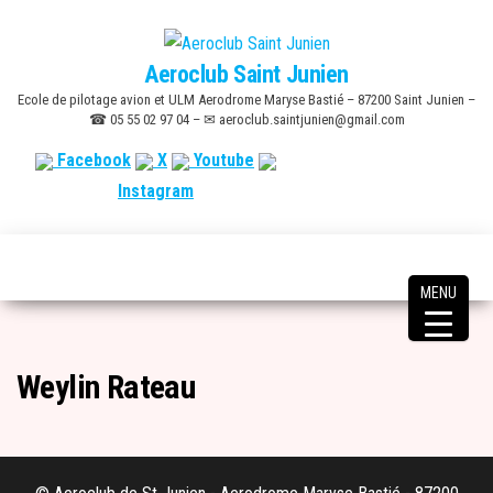
Skip
to
Aeroclub Saint Junien
the
Ecole de pilotage avion et ULM Aerodrome Maryse Bastié – 87200 Saint Junien –
content
☎ 05 55 02 97 04 – ✉ aeroclub.saintjunien@gmail.com
Facebook
X
Youtube
Instagram
MENU
Weylin Rateau