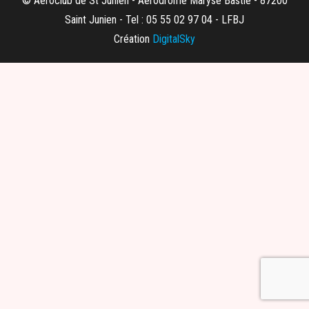
© Aeroclub de St Junien - Aerodrome Maryse Bastié - 87200
Saint Junien - Tel : 05 55 02 97 04 - LFBJ
Création
DigitalSky