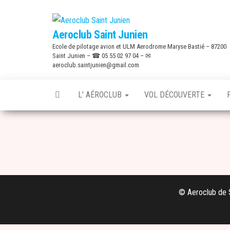
Skip
to
Aeroclub Saint Junien
the
Ecole de pilotage avion et ULM Aerodrome Maryse Bastié – 87200
content
Saint Junien – ☎ 05 55 02 97 04 – ✉
aeroclub.saintjunien@gmail.com
L’ AÉROCLUB
VOL DÉCOUVERTE
© Aeroclub de S