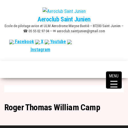
Skip
to
Aeroclub Saint Junien
the
Ecole de pilotage avion et ULM Aerodrome Maryse Bastié – 87200 Saint Junien –
content
☎ 05 55 02 97 04 – ✉ aeroclub.saintjunien@gmail.com
Facebook
X
Youtube
Instagram
MENU
Roger Thomas William Camp