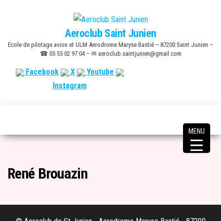
Skip
to
Aeroclub Saint Junien
the
Ecole de pilotage avion et ULM Aerodrome Maryse Bastié – 87200 Saint Junien –
content
☎ 05 55 02 97 04 – ✉ aeroclub.saintjunien@gmail.com
Facebook
X
Youtube
Instagram
MENU
René Brouazin