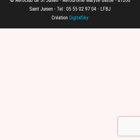
© Aeroclub de St Junien - Aerodrome Maryse Bastié - 87200
Saint Junien - Tel : 05 55 02 97 04 - LFBJ
Création
DigitalSky