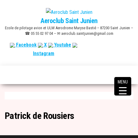
Skip
to
Aeroclub Saint Junien
the
Ecole de pilotage avion et ULM Aerodrome Maryse Bastié – 87200 Saint Junien –
content
☎ 05 55 02 97 04 – ✉ aeroclub.saintjunien@gmail.com
Facebook
X
Youtube
Instagram
MENU
Patrick de Rousiers