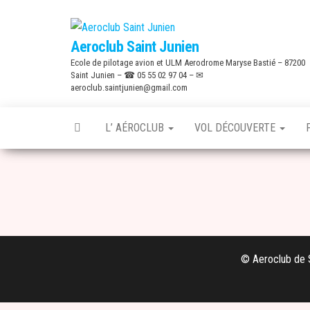
Skip
to
Aeroclub Saint Junien
the
Ecole de pilotage avion et ULM Aerodrome Maryse Bastié – 87200
content
Saint Junien – ☎ 05 55 02 97 04 – ✉
aeroclub.saintjunien@gmail.com
L’ AÉROCLUB
VOL DÉCOUVERTE
© Aeroclub de S