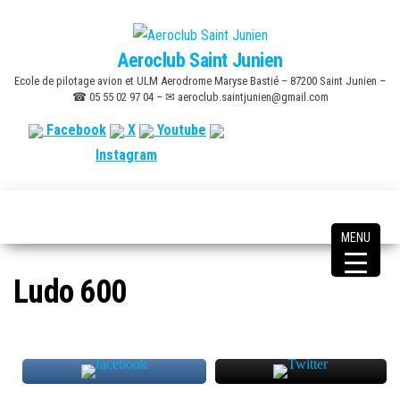
Skip
to
Aeroclub Saint Junien
the
Ecole de pilotage avion et ULM Aerodrome Maryse Bastié – 87200 Saint Junien –
content
☎ 05 55 02 97 04 – ✉ aeroclub.saintjunien@gmail.com
Facebook
X
Youtube
Instagram
MENU
Ludo 600