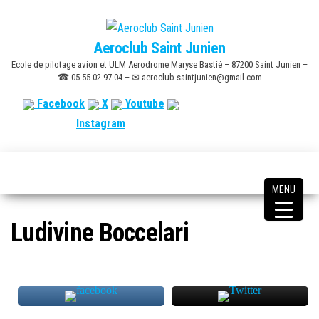
Skip
to
Aeroclub Saint Junien
the
Ecole de pilotage avion et ULM Aerodrome Maryse Bastié – 87200 Saint Junien –
content
☎ 05 55 02 97 04 – ✉ aeroclub.saintjunien@gmail.com
Facebook
X
Youtube
Instagram
MENU
Ludivine Boccelari