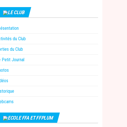
LE CLUB
ésentation
tivités du Club
rties du Club
 Petit Journal
hotos
idéos
storique
ebcams
ECOLE FFA ET FFPLUM