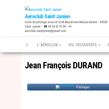
Skip
to
Aeroclub Saint Junien
the
Ecole de pilotage avion et ULM Aerodrome Maryse Bastié – 87200
content
Saint Junien – ☎ 05 55 02 97 04 – ✉
aeroclub.saintjunien@gmail.com
L’ AÉROCLUB
VOL DÉCOUVERTE
Jean François DURAND
Partager