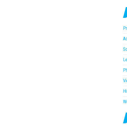
Pr
Ac
So
Le
P
V
Hi
W