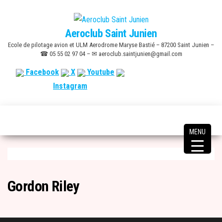
Skip
to
Aeroclub Saint Junien
the
Ecole de pilotage avion et ULM Aerodrome Maryse Bastié – 87200 Saint Junien –
content
☎ 05 55 02 97 04 – ✉ aeroclub.saintjunien@gmail.com
Facebook
X
Youtube
Instagram
MENU
Gordon Riley