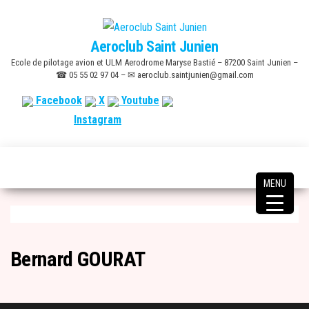
Skip
to
Aeroclub Saint Junien
the
Ecole de pilotage avion et ULM Aerodrome Maryse Bastié – 87200 Saint Junien –
content
☎ 05 55 02 97 04 – ✉ aeroclub.saintjunien@gmail.com
Facebook
X
Youtube
Instagram
MENU
Bernard GOURAT