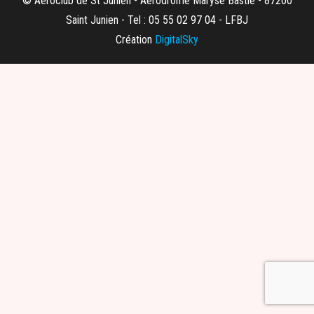
© Aeroclub de St Junien - Aerodrome Maryse Bastié - 87200
Saint Junien - Tel : 05 55 02 97 04 - LFBJ
Création
DigitalSky