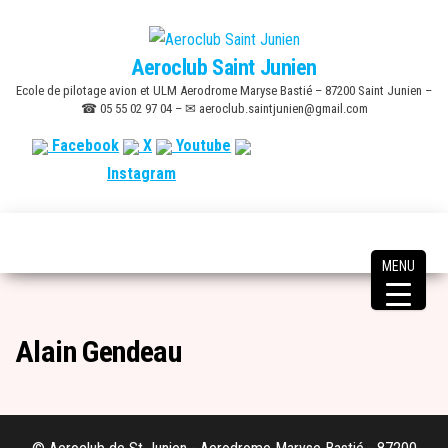
Skip
to
Aeroclub Saint Junien
the
Ecole de pilotage avion et ULM Aerodrome Maryse Bastié – 87200 Saint Junien –
content
☎ 05 55 02 97 04 – ✉ aeroclub.saintjunien@gmail.com
Facebook
X
Youtube
Instagram
MENU
Alain Gendeau