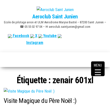
Skip
to
Aeroclub Saint Junien
the
Ecole de pilotage avion et ULM Aerodrome Maryse Bastié – 87200 Saint Junien –
content
☎ 05 55 02 97 04 – ✉ aeroclub.saintjunien@gmail.com
Facebook
X
Youtube
Instagram
MENU
Étiquette :
zenair 601xl
Visite Magique du Père Noël :)