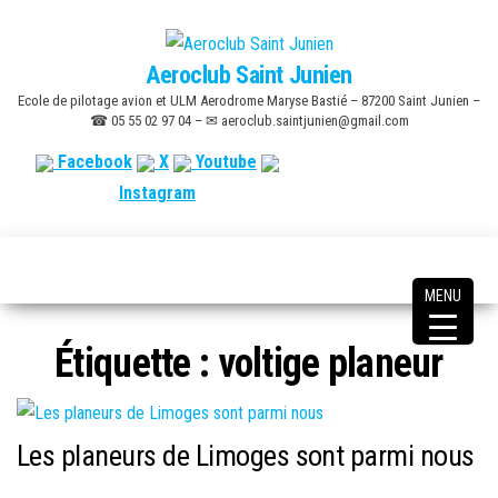
Skip
to
Aeroclub Saint Junien
the
Ecole de pilotage avion et ULM Aerodrome Maryse Bastié – 87200 Saint Junien –
content
☎ 05 55 02 97 04 – ✉ aeroclub.saintjunien@gmail.com
Facebook
X
Youtube
Instagram
MENU
Étiquette :
voltige planeur
Les planeurs de Limoges sont parmi nous