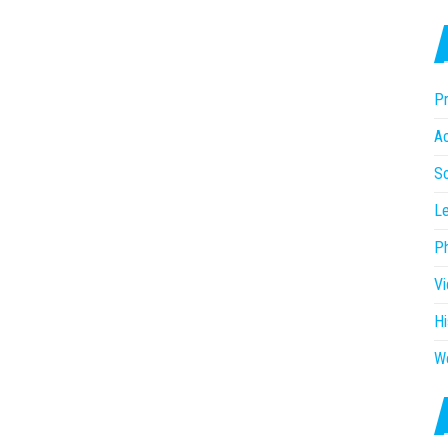
Pr
Ac
So
Le
P
V
Hi
W