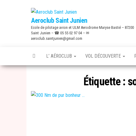
Skip
to
Aeroclub Saint Junien
the
Ecole de pilotage avion et ULM Aerodrome Maryse Bastié – 87200
content
Saint Junien – ☎ 05 55 02 97 04 – ✉
aeroclub.saintjunien@gmail.com
L’ AÉROCLUB
VOL DÉCOUVERTE
Étiquette :
so