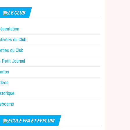
LE CLUB
ésentation
tivités du Club
rties du Club
 Petit Journal
hotos
idéos
storique
ebcams
ECOLE FFA ET FFPLUM