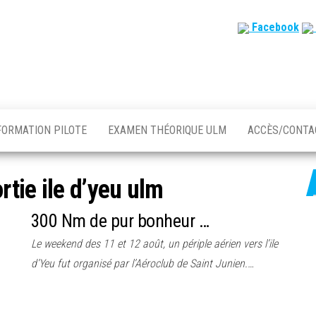
Facebook
FORMATION PILOTE
EXAMEN THÉORIQUE ULM
ACCÈS/CONT
rtie ile d’yeu ulm
300 Nm de pur bonheur …
Le weekend des 11 et 12 août, un périple aérien vers l’ile
d’Yeu fut organisé par l’Aéroclub de Saint Junien.…