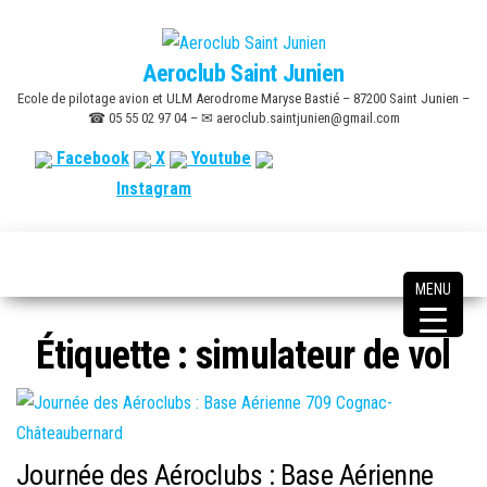
Skip
to
Aeroclub Saint Junien
the
Ecole de pilotage avion et ULM Aerodrome Maryse Bastié – 87200 Saint Junien –
content
☎ 05 55 02 97 04 – ✉ aeroclub.saintjunien@gmail.com
Facebook
X
Youtube
Instagram
MENU
Étiquette :
simulateur de vol
Journée des Aéroclubs : Base Aérienne