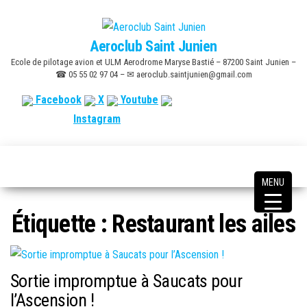
Skip
to
Aeroclub Saint Junien
the
Ecole de pilotage avion et ULM Aerodrome Maryse Bastié – 87200 Saint Junien –
content
☎ 05 55 02 97 04 – ✉ aeroclub.saintjunien@gmail.com
Facebook
X
Youtube
Instagram
MENU
Étiquette :
Restaurant les ailes
Sortie impromptue à Saucats pour
l’Ascension !