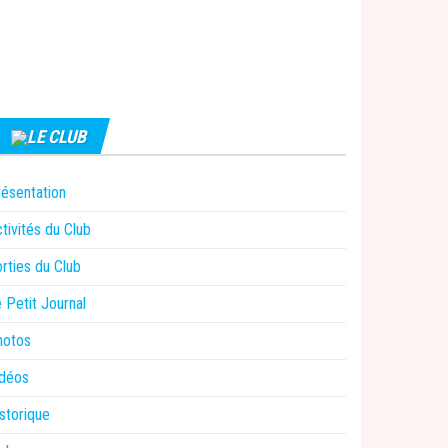
LE CLUB
ésentation
tivités du Club
rties du Club
 Petit Journal
hotos
idéos
storique