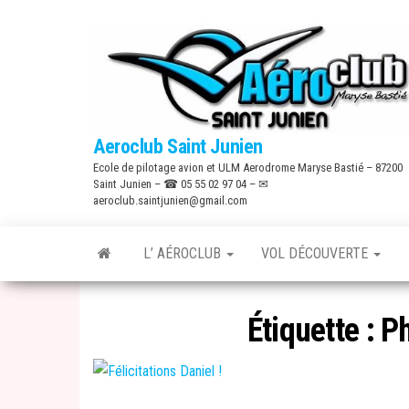
Skip
to
the
content
Aeroclub Saint Junien
Ecole de pilotage avion et ULM Aerodrome Maryse Bastié – 87200
Saint Junien – ☎ 05 55 02 97 04 – ✉
aeroclub.saintjunien@gmail.com
L’ AÉROCLUB
VOL DÉCOUVERTE
Étiquette :
Ph