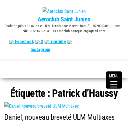
Skip
to
Aeroclub Saint Junien
the
Ecole de pilotage avion et ULM Aerodrome Maryse Bastié – 87200 Saint Junien –
content
☎ 05 55 02 97 04 – ✉ aeroclub.saintjunien@gmail.com
Facebook
X
Youtube
Instagram
MENU
Étiquette :
Patrick d’Haussy
Daniel, nouveau breveté ULM Multiaxes