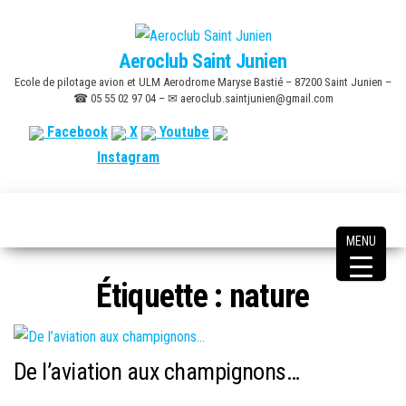
Skip
to
Aeroclub Saint Junien
the
Ecole de pilotage avion et ULM Aerodrome Maryse Bastié – 87200 Saint Junien –
content
☎ 05 55 02 97 04 – ✉ aeroclub.saintjunien@gmail.com
Facebook
X
Youtube
Instagram
MENU
Étiquette :
nature
De l’aviation aux champignons…