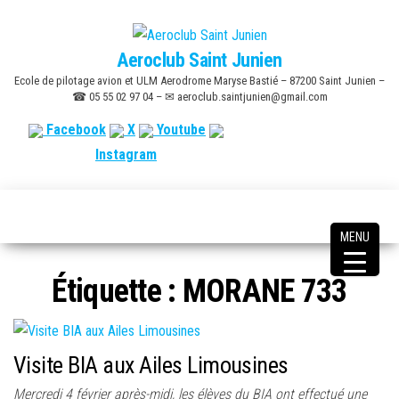
Skip
to
Aeroclub Saint Junien
the
Ecole de pilotage avion et ULM Aerodrome Maryse Bastié – 87200 Saint Junien –
content
☎ 05 55 02 97 04 – ✉ aeroclub.saintjunien@gmail.com
Facebook
X
Youtube
Instagram
MENU
Étiquette :
MORANE 733
Visite BIA aux Ailes Limousines
Mercredi 4 février après-midi, les élèves du BIA ont effectué une