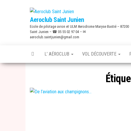
Skip
to
Aeroclub Saint Junien
the
Ecole de pilotage avion et ULM Aerodrome Maryse Bastié – 87200
content
Saint Junien – ☎ 05 55 02 97 04 – ✉
aeroclub.saintjunien@gmail.com
L’ AÉROCLUB
VOL DÉCOUVERTE
Étique