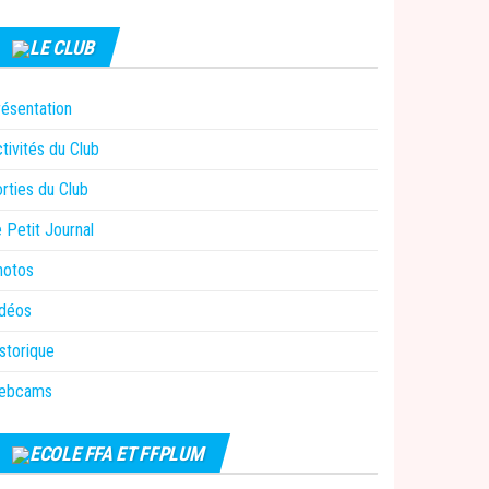
LE CLUB
ésentation
tivités du Club
rties du Club
 Petit Journal
hotos
idéos
storique
ebcams
ECOLE FFA ET FFPLUM