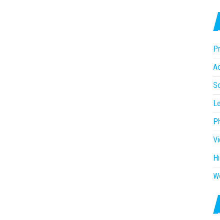
Pr
Ac
So
Le
P
V
Hi
W