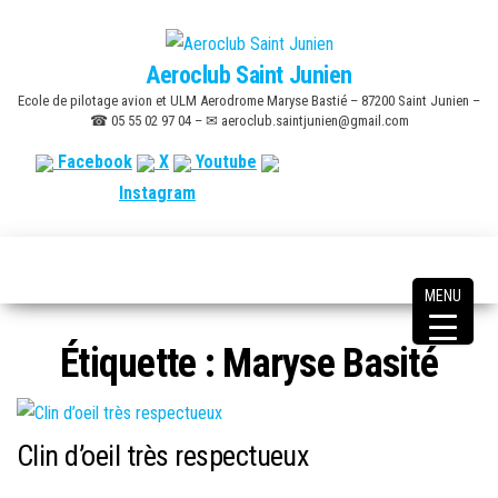
Skip
to
Aeroclub Saint Junien
the
Ecole de pilotage avion et ULM Aerodrome Maryse Bastié – 87200 Saint Junien –
content
☎ 05 55 02 97 04 – ✉ aeroclub.saintjunien@gmail.com
Facebook
X
Youtube
Instagram
MENU
Étiquette :
Maryse Basité
Clin d’oeil très respectueux