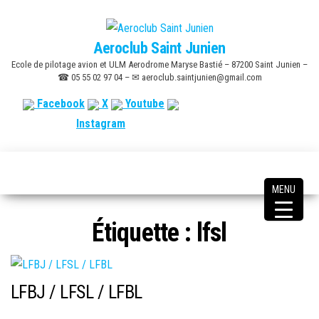
Skip
to
Aeroclub Saint Junien
the
Ecole de pilotage avion et ULM Aerodrome Maryse Bastié – 87200 Saint Junien –
content
☎ 05 55 02 97 04 – ✉ aeroclub.saintjunien@gmail.com
Facebook
X
Youtube
Instagram
MENU
Étiquette :
lfsl
LFBJ / LFSL / LFBL