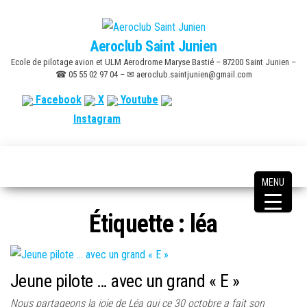
Skip
to
Aeroclub Saint Junien
the
Ecole de pilotage avion et ULM Aerodrome Maryse Bastié – 87200 Saint Junien –
content
☎ 05 55 02 97 04 – ✉ aeroclub.saintjunien@gmail.com
Facebook
X
Youtube
Instagram
MENU
Étiquette :
léa
Jeune pilote … avec un grand « E »
Nous partageons la joie de Léa qui ce 30 octobre a fait son