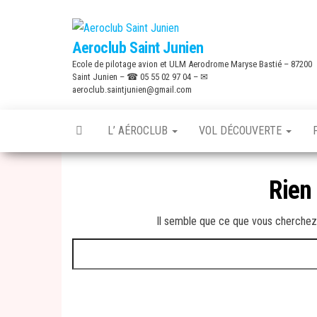
Skip
to
Aeroclub Saint Junien
the
Ecole de pilotage avion et ULM Aerodrome Maryse Bastié – 87200
content
Saint Junien – ☎ 05 55 02 97 04 – ✉
aeroclub.saintjunien@gmail.com
L’ AÉROCLUB
VOL DÉCOUVERTE
Rien
Il semble que ce que vous cherchez 
Rechercher :