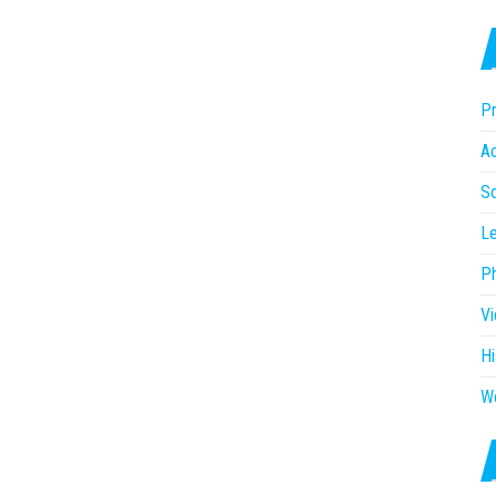
Pr
Ac
So
Le
P
V
Hi
W