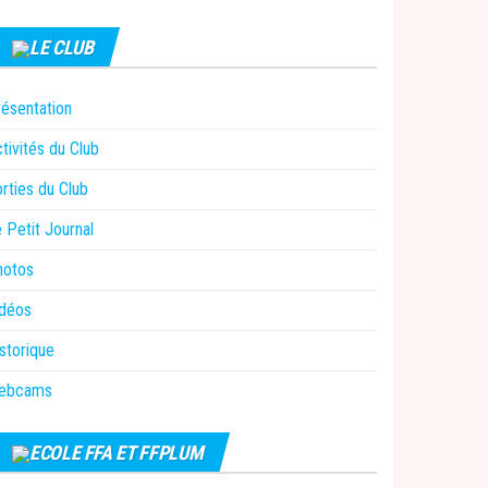
LE CLUB
ésentation
tivités du Club
rties du Club
 Petit Journal
hotos
idéos
storique
ebcams
ECOLE FFA ET FFPLUM