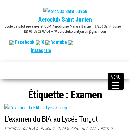
Skip
to
Aeroclub Saint Junien
the
Ecole de pilotage avion et ULM Aerodrome Maryse Bastié – 87200 Saint Junien –
content
☎ 05 55 02 97 04 – ✉ aeroclub.saintjunien@gmail.com
Facebook
X
Youtube
Instagram
MENU
Étiquette :
Examen
L’examen du BIA au Lycée Turgot
L’examen du BIA à eu lieu le 20 Mai 2026 au Lycée Turgot à