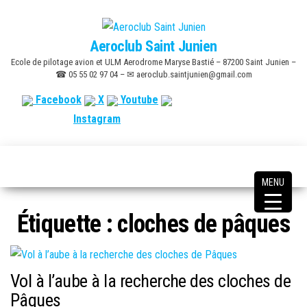
Skip
to
Aeroclub Saint Junien
the
Ecole de pilotage avion et ULM Aerodrome Maryse Bastié – 87200 Saint Junien –
content
☎ 05 55 02 97 04 – ✉ aeroclub.saintjunien@gmail.com
Facebook
X
Youtube
Instagram
MENU
Étiquette :
cloches de pâques
Vol à l’aube à la recherche des cloches de
Pâques