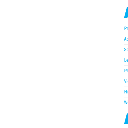
Pr
Ac
So
Le
P
V
Hi
W