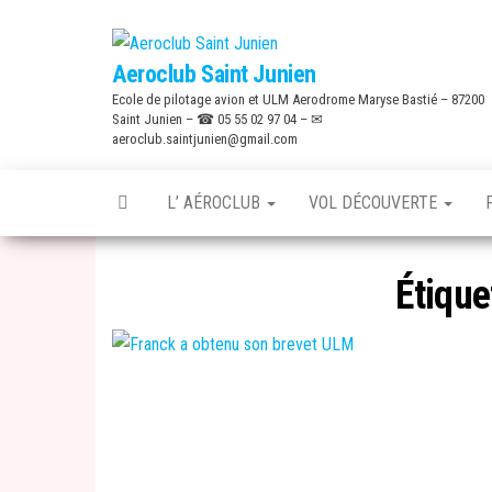
Skip
to
Aeroclub Saint Junien
the
Ecole de pilotage avion et ULM Aerodrome Maryse Bastié – 87200
content
Saint Junien – ☎ 05 55 02 97 04 – ✉
aeroclub.saintjunien@gmail.com
L’ AÉROCLUB
VOL DÉCOUVERTE
Étique