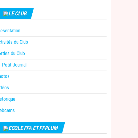
LE CLUB
ésentation
tivités du Club
rties du Club
 Petit Journal
hotos
idéos
storique
ebcams
ECOLE FFA ET FFPLUM