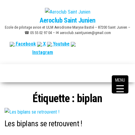
Skip
to
Aeroclub Saint Junien
the
Ecole de pilotage avion et ULM Aerodrome Maryse Bastié – 87200 Saint Junien –
content
☎ 05 55 02 97 04 – ✉ aeroclub.saintjunien@gmail.com
Facebook
X
Youtube
Instagram
MENU
Étiquette :
biplan
Les biplans se retrouvent !