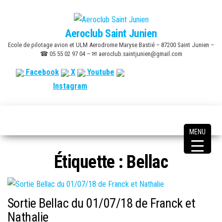
Skip
to
Aeroclub Saint Junien
the
Ecole de pilotage avion et ULM Aerodrome Maryse Bastié – 87200 Saint Junien –
content
☎ 05 55 02 97 04 – ✉ aeroclub.saintjunien@gmail.com
Facebook
X
Youtube
Instagram
MENU
Étiquette :
Bellac
Sortie Bellac du 01/07/18 de Franck et
Nathalie