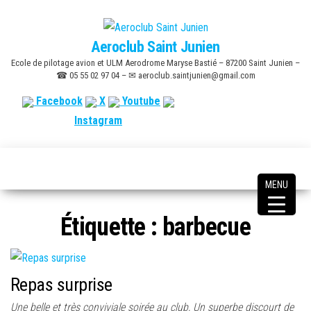
Skip
to
Aeroclub Saint Junien
the
Ecole de pilotage avion et ULM Aerodrome Maryse Bastié – 87200 Saint Junien –
content
☎ 05 55 02 97 04 – ✉ aeroclub.saintjunien@gmail.com
Facebook
X
Youtube
Instagram
MENU
Étiquette :
barbecue
Repas surprise
Une belle et très conviviale soirée au club, Un superbe discourt de