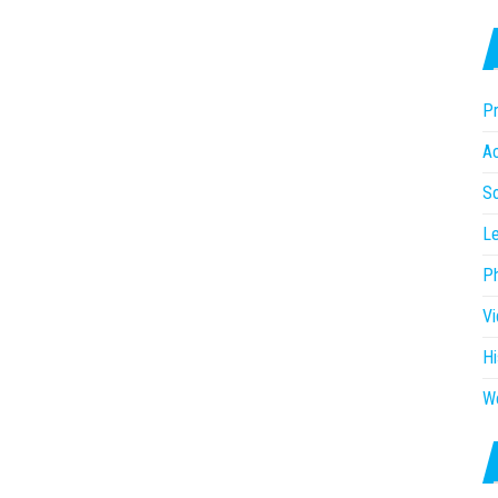
Pr
Ac
So
Le
P
V
Hi
W