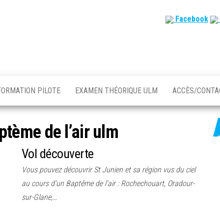
Facebook
FORMATION PILOTE
EXAMEN THÉORIQUE ULM
ACCÈS/CONT
ptème de l’air ulm
Vol découverte
Vous pouvez découvrir St Junien et sa région vus du ciel
au cours d’un Baptême de l’air : Rochechouart, Oradour-
sur-Glane,…