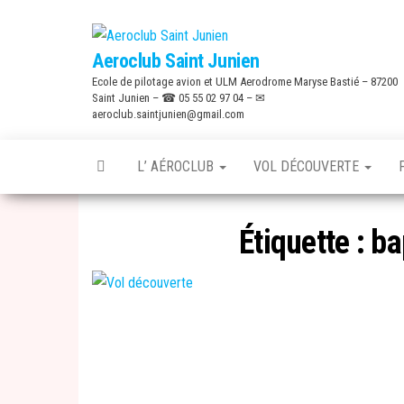
Skip
to
Aeroclub Saint Junien
the
Ecole de pilotage avion et ULM Aerodrome Maryse Bastié – 87200
content
Saint Junien – ☎ 05 55 02 97 04 – ✉
aeroclub.saintjunien@gmail.com
L’ AÉROCLUB
VOL DÉCOUVERTE
Étiquette :
ba