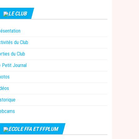
LE CLUB
ésentation
tivités du Club
rties du Club
 Petit Journal
hotos
idéos
storique
ebcams
ECOLE FFA ET FFPLUM