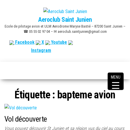
Skip
to
Aeroclub Saint Junien
the
Ecole de pilotage avion et ULM Aerodrome Maryse Bastié – 87200 Saint Junien –
content
☎ 05 55 02 97 04 – ✉ aeroclub.saintjunien@gmail.com
Facebook
X
Youtube
Instagram
MENU
Étiquette :
bapteme avion
Vol découverte
Vous pouvez découvrir St Junien et sa région vus du ciel au cours