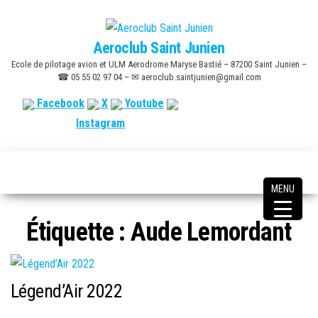
Skip
to
Aeroclub Saint Junien
the
Ecole de pilotage avion et ULM Aerodrome Maryse Bastié – 87200 Saint Junien –
content
☎ 05 55 02 97 04 – ✉ aeroclub.saintjunien@gmail.com
Facebook
X
Youtube
Instagram
MENU
Étiquette :
Aude Lemordant
Légend’Air 2022