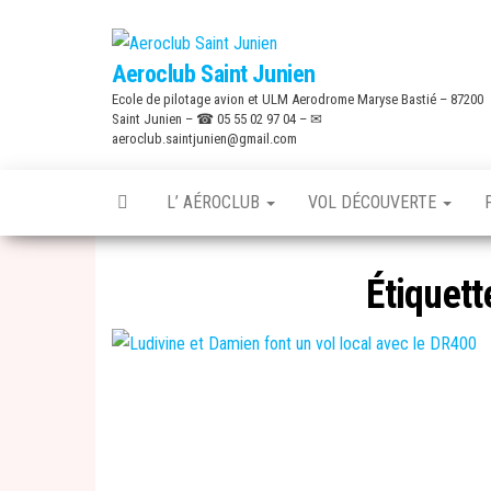
Skip
to
Aeroclub Saint Junien
the
Ecole de pilotage avion et ULM Aerodrome Maryse Bastié – 87200
content
Saint Junien – ☎ 05 55 02 97 04 – ✉
aeroclub.saintjunien@gmail.com
L’ AÉROCLUB
VOL DÉCOUVERTE
Étiquett