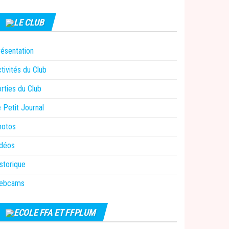
LE CLUB
ésentation
tivités du Club
rties du Club
 Petit Journal
hotos
idéos
storique
ebcams
ECOLE FFA ET FFPLUM