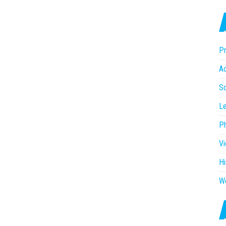
Pr
Ac
So
Le
P
V
Hi
W