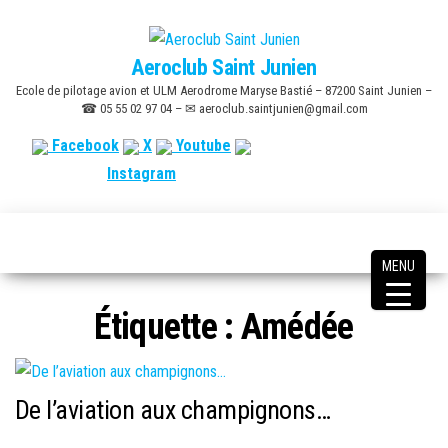
Skip
to
Aeroclub Saint Junien
the
Ecole de pilotage avion et ULM Aerodrome Maryse Bastié – 87200 Saint Junien –
content
☎ 05 55 02 97 04 – ✉ aeroclub.saintjunien@gmail.com
Facebook
X
Youtube
Instagram
MENU
Étiquette :
Amédée
De l’aviation aux champignons…